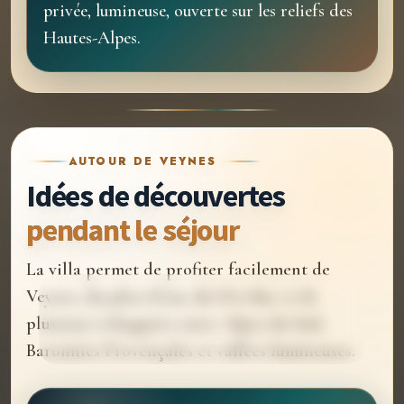
privée, lumineuse, ouverte sur les reliefs des
Hautes-Alpes.
AUTOUR DE VEYNES
Idées de découvertes
pendant le séjour
La villa permet de profiter facilement de
Dévoluy
Veynes, du plan d’eau, du Dévoluy et de
Une échappée montagne accessible depuis
plusieurs échappées entre Alpes du Sud,
Veynes.
Baronnies Provençales et vallées lumineuses.