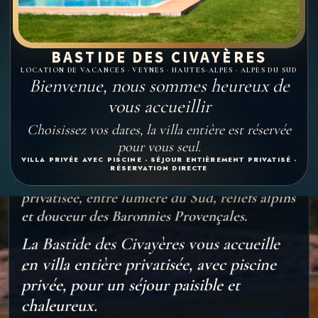
Villa entière · Piscine privative ·
Réservation directe
LA VILLA ENTIÈRE EST RÉSERVÉE POUR
VOUS SEUL
Villa privée avec piscine
dans les Alpes du Sud
LOCATION DE VACANCES DANS LES HAUTES-
ALPES, À VEYNES
Une maison de vacances entièrement
privatisée, entre lumière du Sud, reliefs alpins
et douceur des Baronnies Provençales.
La Bastide des Civayères vous accueille
en villa entière privatisée, avec piscine
privée, pour un séjour paisible et
chaleureux.