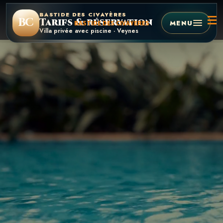
Passer
BASTIDE DES CIVAYÈRES
BC
Tarifs & réservation
au
MENU
BASTIDE DES CIVAYERES
Villa privée avec piscine · Veynes
contenu
principal