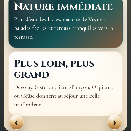
Nature immédiate
Plan d’eau des Iscles, marché de Veynes,
balades faciles et retours tranquilles vers la
terrasse.
Plus loin, plus
grand
Dévoluy, Sisteron, Serre-Ponçon, Orpierre
ou Céüse donnent au séjour une belle
Marché de Veynes
profondeur.
Une note locale et gourmande.
‹
›